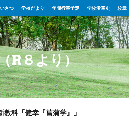
いさつ
学校だより
年間行事予定
学校沿革史
校章
ip to main content
Skip to navigat
（R
８
より）
新教科「健幸『菖蒲学』」