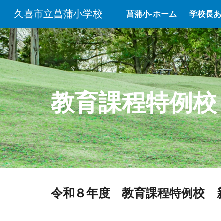
久喜市立菖蒲小学校
菖蒲小-ホーム
学校長あ
Sk
教育課程特例
校
令和８年度 教育課程特例校 